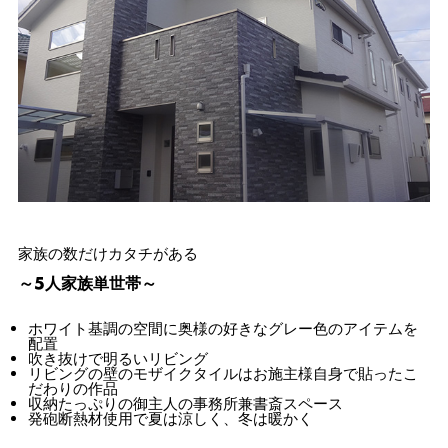
家族の数だけカタチがある
～5人家族単世帯～
ホワイト基調の空間に奥様の好きなグレー色のアイテムを
配置
吹き抜けで明るいリビング
リビングの壁のモザイクタイルはお施主様自身で貼ったこ
だわりの作品
収納たっぷりの御主人の事務所兼書斎スペース
発砲断熱材使用で夏は涼しく、冬は暖かく